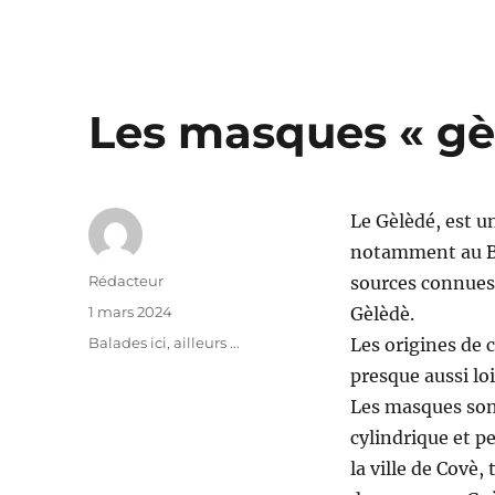
Les masques « gè
Le Gèlèdé, est 
notamment au Bén
Auteur
Rédacteur
sources connues
Publié
1 mars 2024
Gèlèdè.
le
Catégories
Balades ici, ailleurs ...
Les origines de
presque aussi lo
Les masques sont
cylindrique et p
la ville de Covè, 