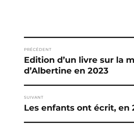
Navigation
PRÉCÉDENT
de
Edition d’un livre sur l
Publication
précédente :
l’article
d’Albertine en 2023
SUIVANT
Les enfants ont écrit, en
Publication
suivante :