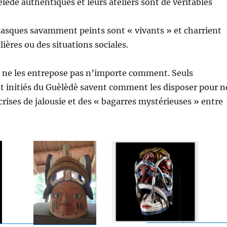
èdè authentiques et leurs ateliers sont de véritables
masques savamment peints sont « vivants » et charrient
ières ou des situations sociales.
 ne les entrepose pas n’importe comment. Seuls
et initiés du Guèlèdè savent comment les disposer pour n
 crises de jalousie et des « bagarres mystérieuses » entre