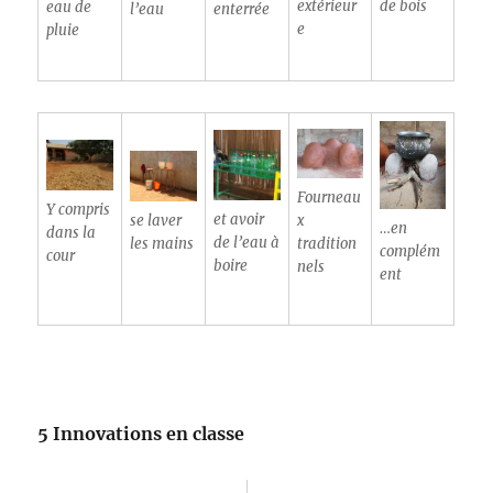
extérieur
de bois
eau de
l’eau
enterrée
e
pluie
Fourneau
Y compris
et avoir
se laver
x
…en
dans la
de l’eau à
les mains
tradition
complém
cour
boire
nels
ent
5 Innovations en classe