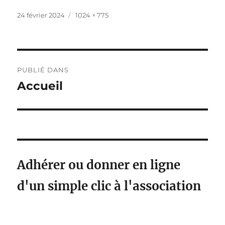
Publié
Taille
24 février 2024
1024 × 775
le
réelle
Navigation
PUBLIÉ DANS
de
Accueil
l’article
Adhérer ou donner en ligne
d'un simple clic à l'association