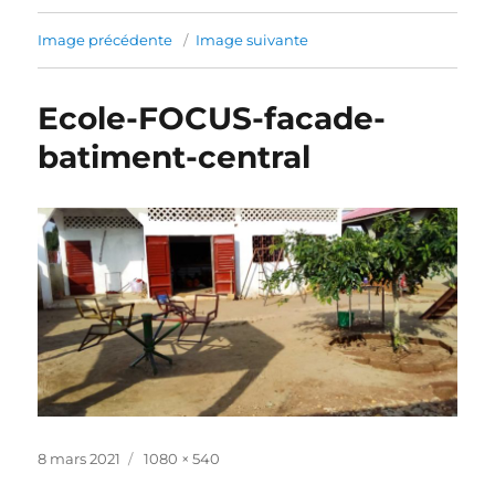
Image précédente
Image suivante
Ecole-FOCUS-facade-
batiment-central
Publié
Taille
8 mars 2021
1080 × 540
le
réelle