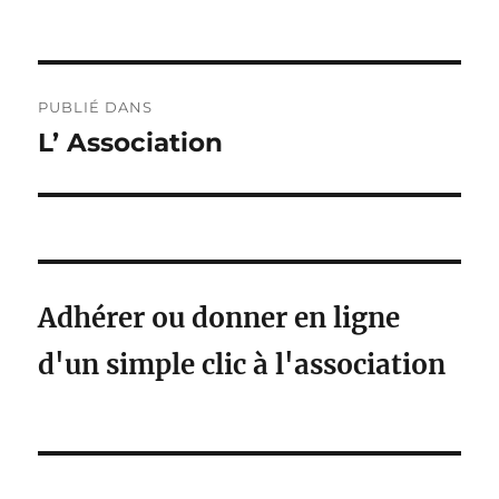
le
réelle
Navigation
PUBLIÉ DANS
de
L’ Association
l’article
Adhérer ou donner en ligne
d'un simple clic à l'association