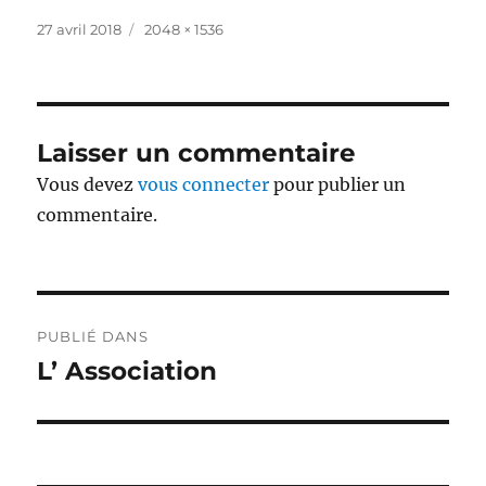
Publié
Taille
27 avril 2018
2048 × 1536
le
réelle
Laisser un commentaire
Vous devez
vous connecter
pour publier un
commentaire.
Navigation
PUBLIÉ DANS
de
L’ Association
l’article