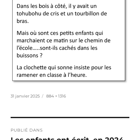
Publié
Taille
31 janvier 2025
884 × 1316
le
réelle
Navigation
PUBLIÉ DANS
de
Les enfants ont écrit, en 2024