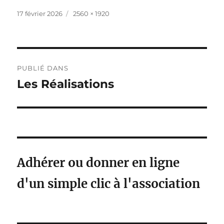
Publié
Taille
17 février 2026
2560 × 1920
le
réelle
Navigation
PUBLIÉ DANS
de
Les Réalisations
l’article
Adhérer ou donner en ligne
d'un simple clic à l'association