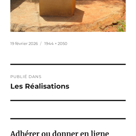
Publié
Taille
19 février 2026
1944 × 2050
le
réelle
Navigation
PUBLIÉ DANS
de
Les Réalisations
l’article
Adhérer ou donner en ligne